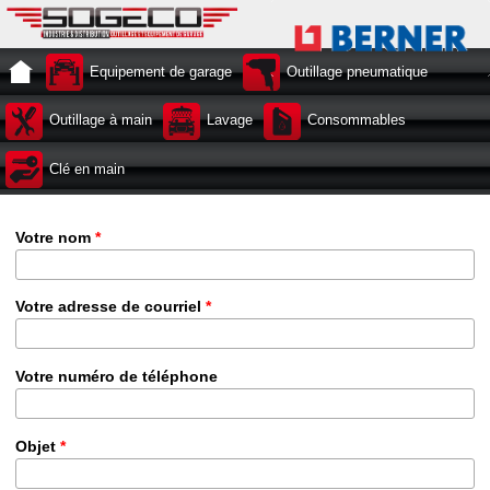
Equipement de garage
Outillage pneumatique
Outillage à main
Lavage
Consommables
Clé en main
Votre nom
*
Votre adresse de courriel
*
Votre numéro de téléphone
Objet
*